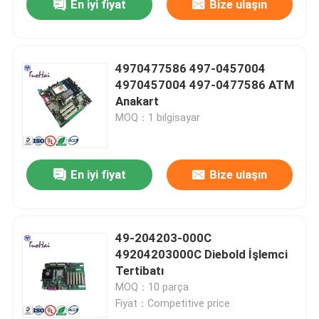
En iyi fiyat
Bize ulaşın
4970477586 497-0457004
4970457004 497-0477586 ATM
Anakart
MOQ：1 bilgisayar
En iyi fiyat
Bize ulaşın
49-204203-000C
49204203000C Diebold İşlemci
Tertibatı
MOQ：10 parça
Fiyat：Competitive price