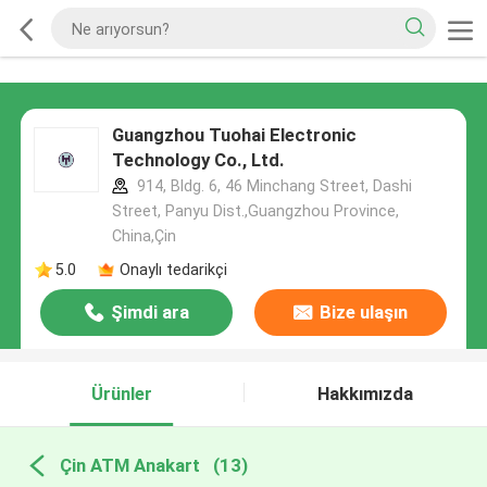
Guangzhou Tuohai Electronic
Technology Co., Ltd.
914, Bldg. 6, 46 Minchang Street, Dashi
Street, Panyu Dist.,Guangzhou Province,
China,Çin
5.0
Onaylı tedarikçi
Şimdi ara
Bize ulaşın
Ürünler
Hakkımızda
Çin ATM Anakart
(13)