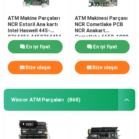
ATM Makine Parçaları
ATM Makinesi Parçası
NCR Estoril Ana kartı
NCR Cometlake PCB
Intel Haswell 445-
NCR Anakart
0764456 4450764456
Cometlake 6658-1000-
8600
En iyi fiyat
En iyi fiyat
Bize ulaşın
Bize ulaşın
Wincor ATM Parçaları
(868)