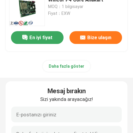
MOQ：1 bilgisayar
Fiyat：EXW
Diebold ATM Parçaları
King Teller ATM Parçaları
En iyi fiyat
Bize ulaşın
Hyosung ATM Parçaları
Daha fazla göster
ATM Kart Okuyucu
Mesaj bırakın
ATM Başkanı
Sizi yakında arayacağız!
ATM Kaset Parçaları
ATM Makine Klavyesi