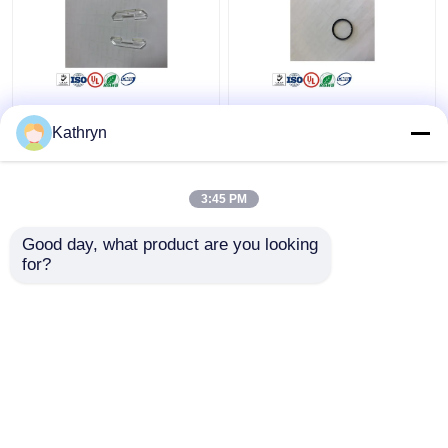
NF200 Prism A001568
NF200 Motor Kayışı
NMD A001568 NF
80mm A002675 NMD
Kathryn
Prism King Teller ATM
NQ Pick Motor Kayışı
Parçaları
3:45 PM
En iyi fiyat
En iyi fiyat
Good day, what product are you looking 
for?
Bize ulaşın
Bize ulaşın
Daha fazla göster
Ana sayfa
Hakkımızda
Bize ulaşın
Desktop Site
Site Haritası
Gizlilik Politikası