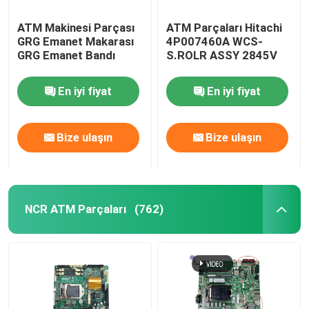
ATM Makinesi Parçası
ATM Parçaları Hitachi
MEI Nakit Akışlı Banknot Kabul Cihazı
GRG Emanet Makarası
4P007460A WCS-
GRG Emanet Bandı
S.ROLR ASSY 2845V
En iyi fiyat
En iyi fiyat
Bize ulaşın
Bize ulaşın
NCR ATM Parçaları
(762)