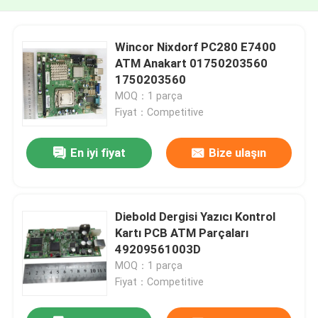
Wincor Nixdorf PC280 E7400
ATM Anakart 01750203560
1750203560
MOQ：1 parça
Fiyat：Competitive
En iyi fiyat
Bize ulaşın
Diebold Dergisi Yazıcı Kontrol
Kartı PCB ATM Parçaları
49209561003D
MOQ：1 parça
Fiyat：Competitive