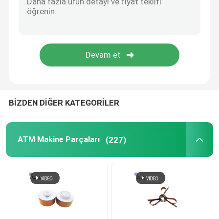
ATM Makbuz Yazıcısı
NCR Talladega PC Çekirdeği
ATM Anakart
BİZDEN DİĞER KATEGORİLER
ATM Monitörü
ATM Makine Parçaları
(227)
Nakit İşleme Ekipmanları
Banka banknotları sayma makinesi
Taşınabilir POS Terminalı