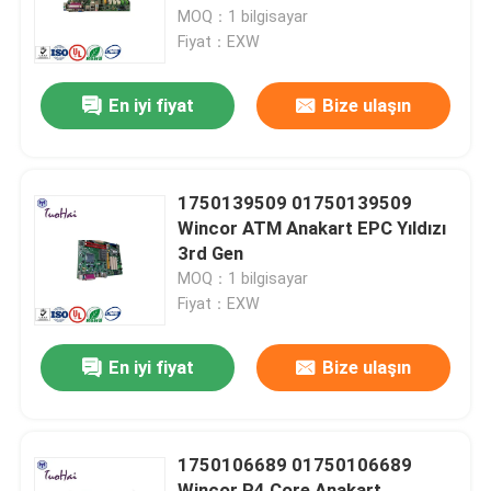
MOQ：1 bilgisayar
Fiyat：EXW
Fabrika turu
En iyi fiyat
Bize ulaşın
Kalite kontrol
Bize Ulaşın
1750139509 01750139509
Wincor ATM Anakart EPC Yıldızı
3rd Gen
Bir teklif isteği
MOQ：1 bilgisayar
Fiyat：EXW
ATM Makine Parçaları
En iyi fiyat
Bize ulaşın
NCR ATM Parçaları
1750106689 01750106689
Wincor ATM Parçaları
Wincor P4 Core Anakart