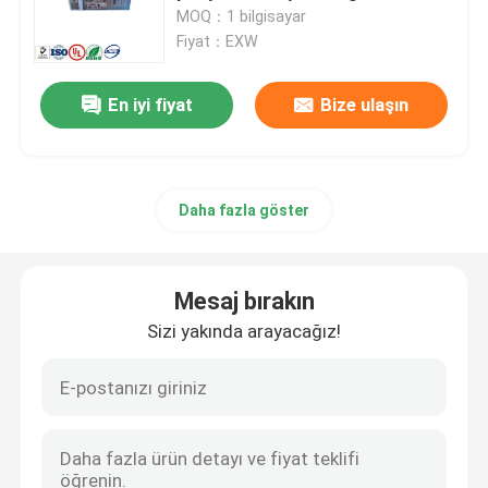
MOQ：1 bilgisayar
Fiyat：EXW
Fabrika turu
En iyi fiyat
Bize ulaşın
Kalite kontrol
Bize Ulaşın
Daha fazla göster
Bir teklif isteği
Mesaj bırakın
Sizi yakında arayacağız!
ATM Makine Parçaları
NCR ATM Parçaları
Wincor ATM Parçaları