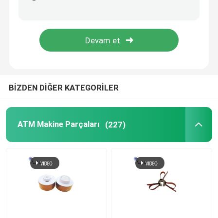
Diebold ATM Parçaları
King Teller ATM Parçaları
Hyosung ATM Parçaları
BİZDEN DİĞER KATEGORİLER
ATM Kart Okuyucu
ATM Makine Parçaları
(227)
ATM Başkanı
ATM Kaset Parçaları
ATM Makine Klavyesi