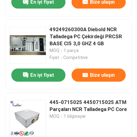
En iyi fiyat
Bize ulaşın
49249260300A Diebold NCR
Talladega PC Çekirdeği PRCSR
BASE CI5 3,0 GHZ 4 GB
MOQ：1 parça
Fiyat：Competitive
En iyi fiyat
Bize ulaşın
445-0715025 4450715025 ATM
Parçaları NCR Talladega PC Core
MOQ：1 bilgisayar