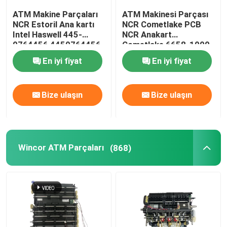
ATM Makine Parçaları
ATM Makinesi Parçası
MEI Nakit Akışlı Banknot Kabul Cihazı
NCR Estoril Ana kartı
NCR Cometlake PCB
Intel Haswell 445-
NCR Anakart
0764456 4450764456
Cometlake 6658-1000-
8600
En iyi fiyat
En iyi fiyat
Bize ulaşın
Bize ulaşın
Wincor ATM Parçaları
(868)