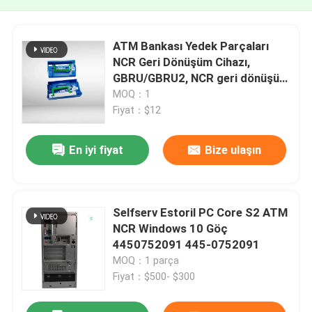
ATM Bankası Yedek Parçaları
NCR Geri Dönüşüm Cihazı,
GBRU/GBRU2, NCR geri dönüşüm
kasası dar (Mavi/Yeşil sap)
MOQ：1
(KD02155-D363) PN: 009-
Fiyat：$12
0029490 Para Kasası Mevduat
Tipi A Mavi Yüz Yeşil Sap
En iyi fiyat
Bize ulaşın
Selfserv Estoril PC Core S2 ATM
NCR Windows 10 Göç
4450752091 445-0752091
MOQ：1 parça
Fiyat：$500- $300