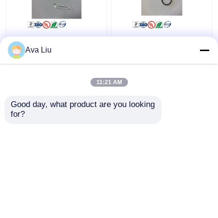
NF200 Prism A001568
NF200 Motor Kayışı
NMD A001568 NF
80mm A002675 NMD
Ava Liu
Prism King Teller ATM
NQ Pick Motor Kayışı
Parçaları
11:21 AM
En iyi fiyat
En iyi fiyat
Good day, what product are you looking 
for?
Bize ulaşın
Bize ulaşın
Daha fazla göster
Ana sayfa
Hakkımızda
Bize ulaşın
Desktop Site
Site Haritası
Gizlilik Politikası